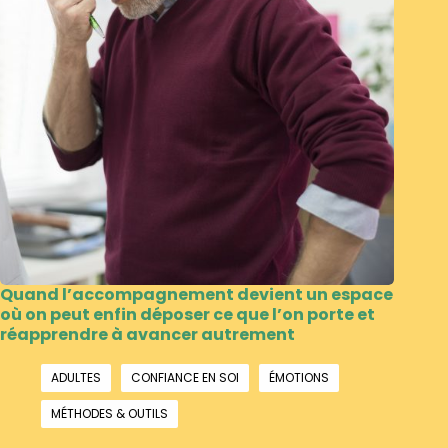
Quand l’accompagnement devient un espace
où on peut enfin déposer ce que l’on porte et
réapprendre à avancer autrement
,
,
,
ADULTES
CONFIANCE EN SOI
ÉMOTIONS
MÉTHODES & OUTILS